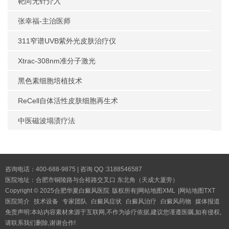
靶向无针介入
张幸福-主治医师
311窄谱UVB紫外光皮肤治疗仪
Xtrac-308nm准分子激光
黑色素细胞培植技术
ReCell自体活性皮肤细胞再生术
中医磁波塌渍疗法
咨询电话：400-688-9875 | 咨询 QQ :3188546587
医院地址：合肥市铜陵路与合裕路交叉口 东北角（天成大厦旁）
Copyright © 2025
合肥华夏白癜风医院
版权所有|
网站地图XML
|
网站地图TXT
医院简介
技术设备
专家团队
白癜风症状
白癜风治疗
白癜风药物
媒体报道
免责声明:本站内容素材来源于互联网,不作为诊疗依据,建议您谨遵医嘱,如有侵权,
请联系我们删除,谢谢合作!