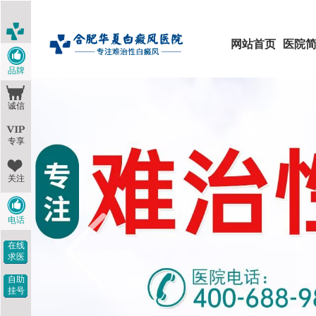
网站首页
医院
品牌
诚信
专享
关注
电话
在线
求医
自助
挂号