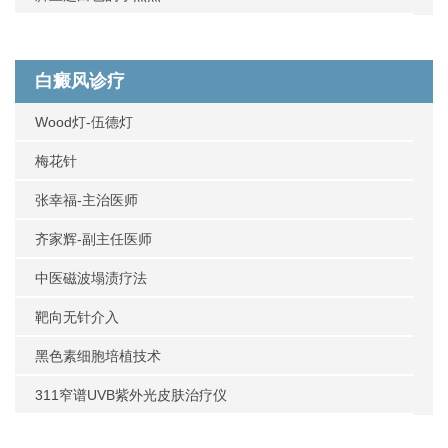
白癜风诊疗
Wood灯-伍德灯
梅花针
张幸福-主治医师
齐家辉-副主任医师
中医磁波塌渍疗法
靶向无针介入
黑色素细胞培植技术
311窄谱UVB紫外光皮肤治疗仪