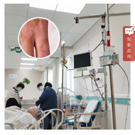
我
要
咨
询